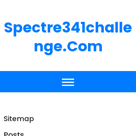
Skip
to
content
Spectre341challe
Nge.com
Sitemap
Posts